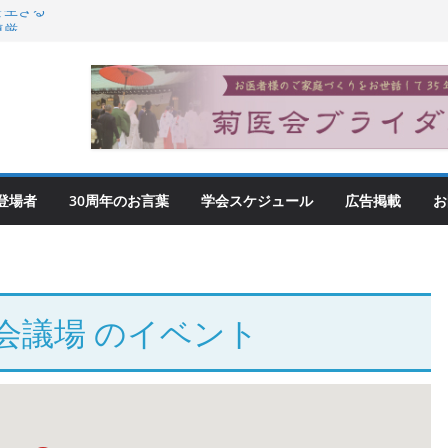
を生きる
尊厳
登場者
30周年のお言葉
学会スケジュール
広告掲載
お
会議場
のイベント