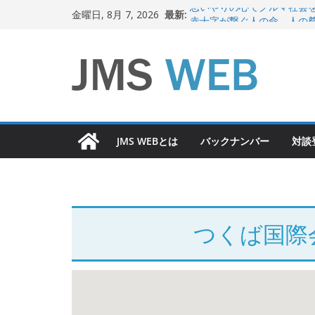
コ
最新:
思いやりの心でクルマ社会
金曜日, 8月 7, 2026
ン
赤十字が繋ぐ人の命、人の
岐路に立つiPS 細胞研究
テ
関東大震災から100 年
ン
新生ニッポン！
ツ
へ
ス
JMS WEBとは
バックナンバー
対談
キ
ッ
プ
つくば国際