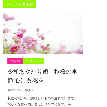
ライフスタイル
ブライダル
ライフスタイル
令和あやかり婚 秋桜の季
節 心にも花を
09/27/2019
JMS
収穫の秋、街は美味しいもので溢れています。
秋が旬な食べ物と言えばサンマに松茸。芋・