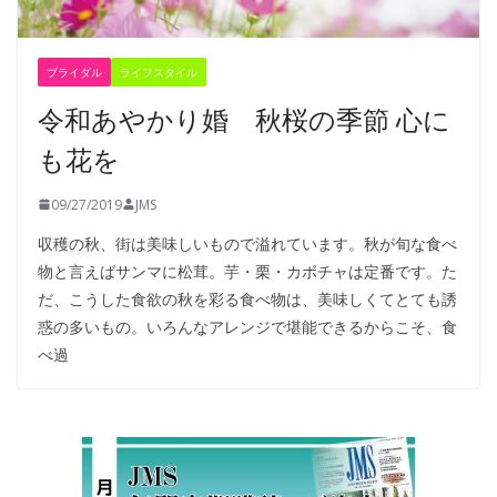
ブライダル
ライフスタイル
令和あやかり婚 秋桜の季節 心に
も花を
09/27/2019
JMS
収穫の秋、街は美味しいもので溢れています。秋が旬な食べ
物と言えばサンマに松茸。芋・栗・カボチャは定番です。た
だ、こうした食欲の秋を彩る食べ物は、美味しくてとても誘
惑の多いもの。いろんなアレンジで堪能できるからこそ、食
べ過