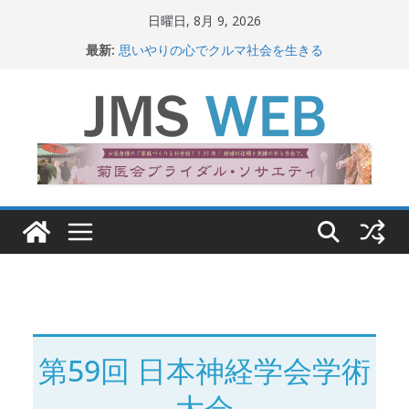
コ
日曜日, 8月 9, 2026
ン
最新:
思いやりの心でクルマ社会を生きる
テ
赤十字が繋ぐ人の命、人の尊厳
岐路に立つiPS 細胞研究
ン
関東大震災から100 年
ツ
新生ニッポン！
へ
ス
キ
ッ
プ
第59回 日本神経学会学術
大会