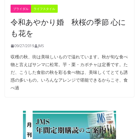
ブライダル
ライフスタイル
令和あやかり婚 秋桜の季節 心に
も花を
09/27/2019
JMS
収穫の秋、街は美味しいもので溢れています。秋が旬な食べ
物と言えばサンマに松茸。芋・栗・カボチャは定番です。た
だ、こうした食欲の秋を彩る食べ物は、美味しくてとても誘
惑の多いもの。いろんなアレンジで堪能できるからこそ、食
べ過