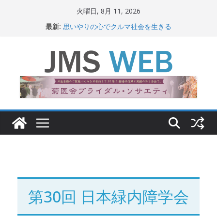
コ
火曜日, 8月 11, 2026
ン
最新:
思いやりの心でクルマ社会を生きる
テ
赤十字が繋ぐ人の命、人の尊厳
岐路に立つiPS 細胞研究
ン
関東大震災から100 年
ツ
新生ニッポン！
へ
ス
キ
ッ
プ
第30回 日本緑内障学会