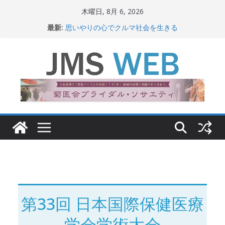
コ
木曜日, 8月 6, 2026
ン
最新:
思いやりの心でクルマ社会を生きる
テ
赤十字が繋ぐ人の命、人の尊厳
岐路に立つiPS 細胞研究
ン
関東大震災から100 年
ツ
新生ニッポン！
へ
ス
キ
ッ
プ
第33回 日本国際保健医療
学会学術大会