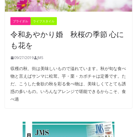
ブライダル
ライフスタイル
令和あやかり婚 秋桜の季節 心に
も花を
09/27/2019
JMS
収穫の秋、街は美味しいもので溢れています。秋が旬な食べ
物と言えばサンマに松茸。芋・栗・カボチャは定番です。た
だ、こうした食欲の秋を彩る食べ物は、美味しくてとても誘
惑の多いもの。いろんなアレンジで堪能できるからこそ、食
べ過