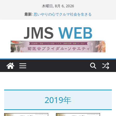
コ
木曜日, 8月 6, 2026
ン
最新:
思いやりの心でクルマ社会を生きる
テ
赤十字が繋ぐ人の命、人の尊厳
岐路に立つiPS 細胞研究
ン
関東大震災から100 年
ツ
新生ニッポン！
へ
ス
キ
ッ
プ
2019年