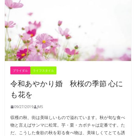
ブライダル
ライフスタイル
令和あやかり婚 秋桜の季節 心に
も花を
09/27/2019
JMS
収穫の秋、街は美味しいもので溢れています。秋が旬な食べ
物と言えばサンマに松茸。芋・栗・カボチャは定番です。た
だ、こうした食欲の秋を彩る食べ物は、美味しくてとても誘