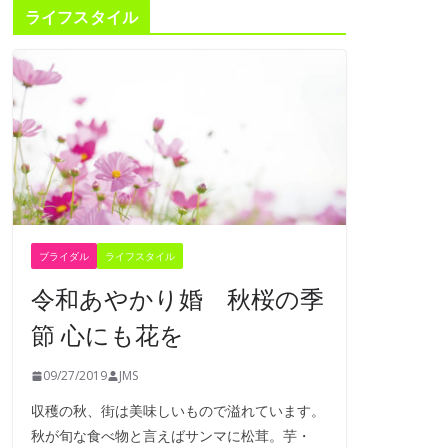
ライフスタイル
ブライダル
ライフスタイル
令和あやかり婚 秋桜の季
節 心にも花を
09/27/2019
JMS
収穫の秋、街は美味しいもので溢れています。
秋が旬な食べ物と言えばサンマに松茸。芋・