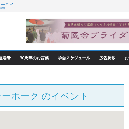
を生きる
尊厳
登場者
30周年のお言葉
学会スケジュール
広告掲載
お
シーホーク
のイベント