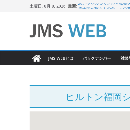
コ
最新:
思いやりの心でクルマ社会
土曜日, 8月 8, 2026
ン
赤十字が繋ぐ人の命、人の
岐路に立つiPS 細胞研究
テ
関東大震災から100 年
ン
新生ニッポン！
ツ
へ
ス
JMS WEBとは
バックナンバー
対談
キ
ッ
プ
ヒルトン福岡