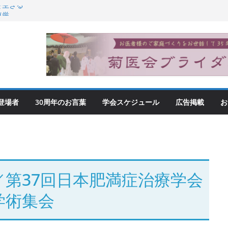
を生きる
尊厳
登場者
30周年のお言葉
学会スケジュール
広告掲載
お
／第37回日本肥満症治療学会
学術集会