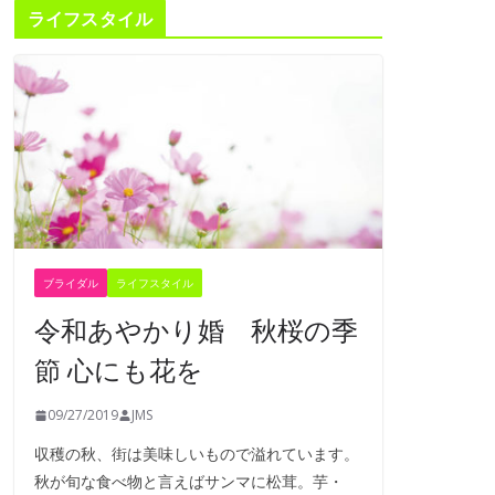
ライフスタイル
ブライダル
ライフスタイル
令和あやかり婚 秋桜の季
節 心にも花を
09/27/2019
JMS
収穫の秋、街は美味しいもので溢れています。
秋が旬な食べ物と言えばサンマに松茸。芋・