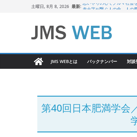
コ
最新:
思いやりの心でクルマ社会
土曜日, 8月 8, 2026
ン
赤十字が繋ぐ人の命、人の
岐路に立つiPS 細胞研究
テ
関東大震災から100 年
ン
新生ニッポン！
ツ
へ
ス
JMS WEBとは
バックナンバー
対談
キ
ッ
プ
第40回日本肥満学会