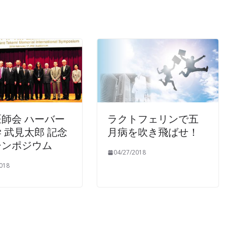
師会 ハーバー
ラクトフェリンで五
 武見太郎 記念
月病を吹き飛ばせ！
シンポジウム
04/27/2018
018