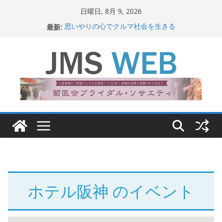
コ
日曜日, 8月 9, 2026
ン
最新:
思いやりの心でクルマ社会を生きる
テ
赤十字が繋ぐ人の命、人の尊厳
岐路に立つiPS 細胞研究
ン
関東大震災から100 年
ツ
新生ニッポン！
へ
ス
キ
ッ
プ
ホテル阪神
のイベント